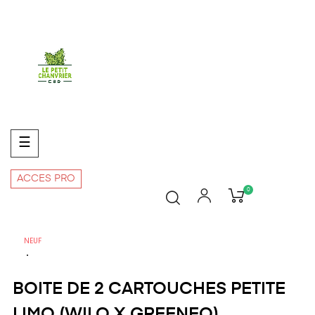
Basculer
☰
la
navigation
ACCES PRO
0
NEUF
BOITE DE 2 CARTOUCHES PETITE
LIMO (WILO X GREENEO)