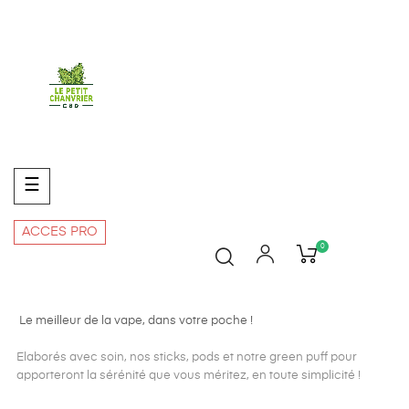
Basculer
☰
la
navigation
ACCES PRO
0
Le meilleur de la vape, dans votre poche !
Elaborés avec soin, nos sticks, pods et notre green puff pour
apporteront la sérénité que vous méritez, en toute simplicité !