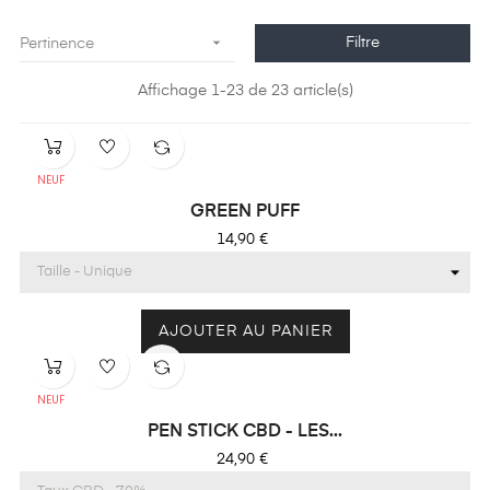

Filtre
Pertinence
Affichage 1-23 de 23 article(s)
NEUF
GREEN PUFF
Prix
14,90 €
AJOUTER AU PANIER
NEUF
PEN STICK CBD - LES...
Prix
24,90 €