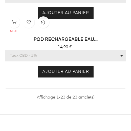
AJOUTER AU PANIER
NEUF
POD RECHARGEABLE EAU...
Prix
14,90 €
AJOUTER AU PANIER
Affichage 1-23 de 23 article(s)