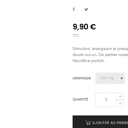
9,90 €
TTC
Stimulant, énergisant et presq
doute aucun. De petites notes
l’équilibre parfait.
GRAMMAGE
QUANTITÉ
AJOUTER AU PANIE