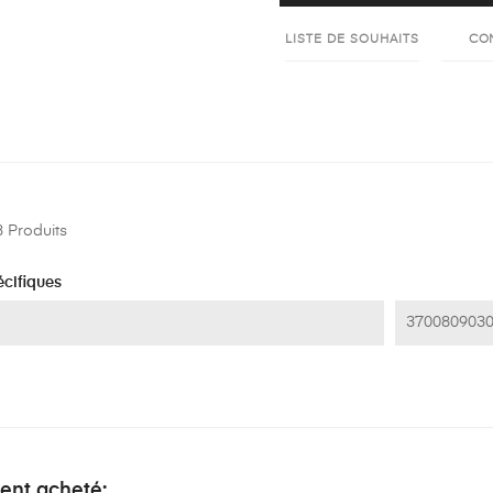
LISTE DE SOUHAITS
CO
 Produits
cifiques
370080903
ment acheté: