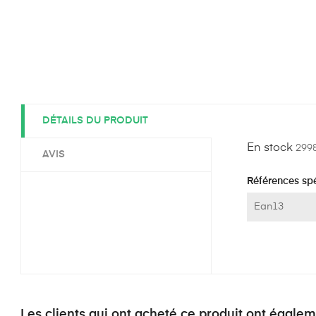
DÉTAILS DU PRODUIT
En stock
2998
AVIS
Références spé
Ean13
Les clients qui ont acheté ce produit ont égale