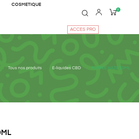
COSMETIQUE
0
ACCES PRO
Tous nos produits
E-liquides CBD
PURPLE HAZE 10ML
0ML