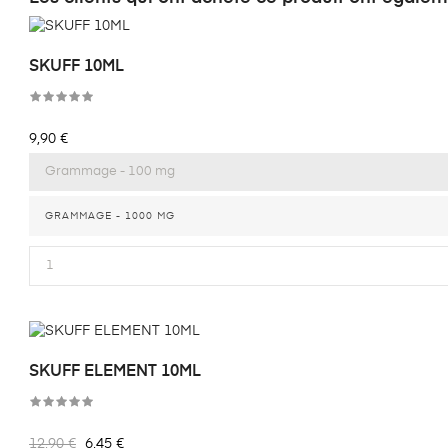
SKUFF 10ML
Prix
9,90 €
GRAMMAGE - 1000 MG
SKUFF ELEMENT 10ML
Prix
Prix
12,90 €
6,45 €